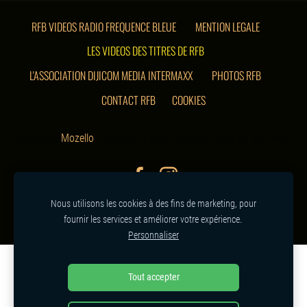
RFB VIDEOS RADIO FREQUENCE BLEUE
MENTION LEGALE
LES VIDEOS DES TITRES DE RFB
L'ASSOCIATION DIJICOM MEDIA INTERMAXX
PHOTOS RFB
CONTACT RFB
COOKIES
Créé avec
Mozello
- la façon la plus simple de créer un site Web.
Nous utilisons les cookies à des fins de marketing, pour
fournir les services et améliorer votre expérience.
Personnaliser
Créez votre site web ou votre boutique en ligne avec
Tout accepter
Mozello.
Rapidement, facilement, sans programmation.